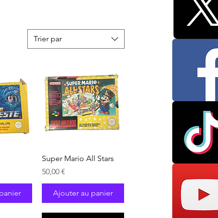
Trier par
pide
Aperçu rapide
Super Mario All Stars
Prix
50,00 €
panier
Ajouter au panier