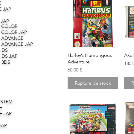
E
 JAP
 JAP
 COLOR
 COLOR JAP
 ADVANCE
 ADVANCE JAP
 DS
Aperçu rapide
Harley’s Humongous
Axel
 DS JAP
Adventure
 3DS
Prix
180,
Prix
60,00 €
Rupture de stock
R
YSTEM
E
E JAP
JAP