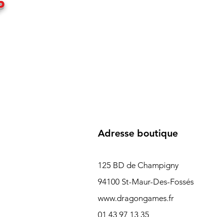
P
Adresse boutique
125 BD de Champigny
94100 St-Maur-Des-Fossés
www.dragongames.fr
01 43 97 13 35