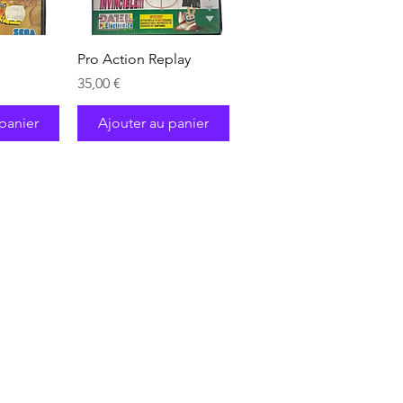
pide
Aperçu rapide
Pro Action Replay
Prix
35,00 €
panier
Ajouter au panier