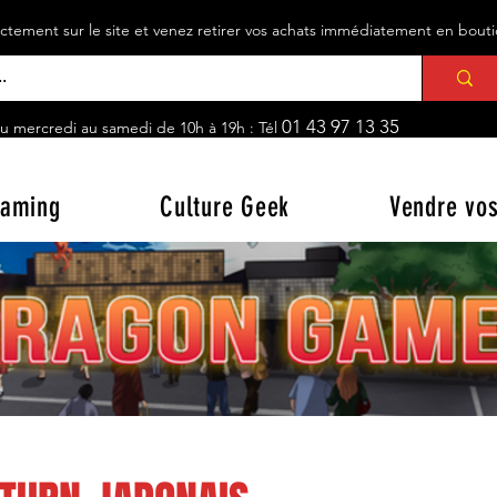
ement sur le site et venez retirer vos achats immédiatement en bou
01 43 97 13 35
u mercredi au samedi de 10h à 19h : Tél
aming
Culture Geek
Vendre vos