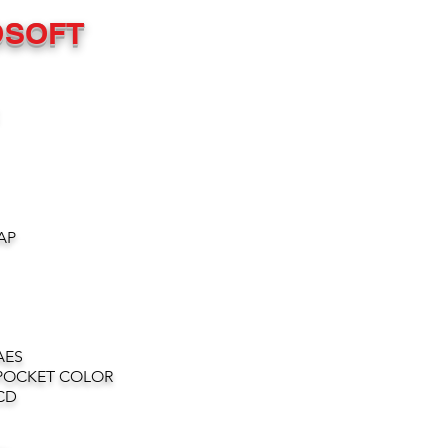
OSOFT
AP
AES
POCKET COLOR
CD