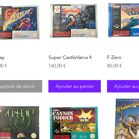
Aperçu rapide
Aperçu rapide
Aperçu ra
ay
Super CastleVania 4
F-Zero
Prix
Prix
00 €
160,00 €
80,00 €
upture de stock
Ajouter au panier
Ajouter au 