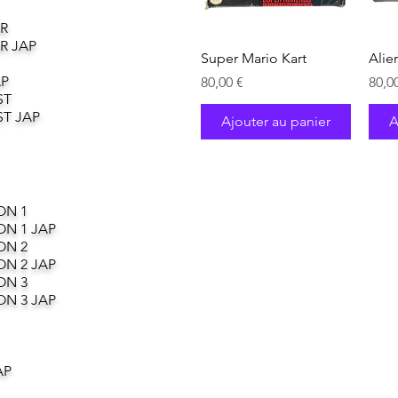
R
R JAP
Aperçu rapide
Super Mario Kart
Alie
AP
Prix
Prix
80,00 €
80,0
ST
T JAP
Ajouter au panier
A
ON 1
ON 1 JAP
ON 2
ON 2 JAP
ON 3
ON 3 JAP
AP