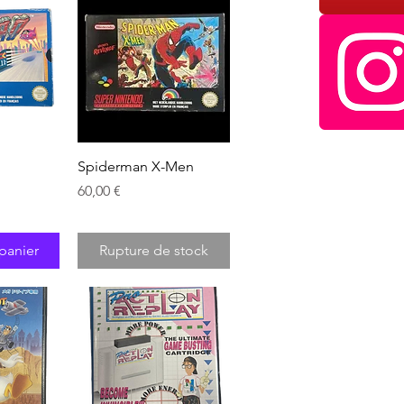
pide
Aperçu rapide
Spiderman X-Men
Prix
60,00 €
panier
Rupture de stock