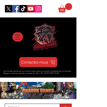
Contactez-nous
Commandez directement sur le site et venez retirer vos achats immédiatement en boutique
Magasin ouvert d
u mercredi au samedi de 10h à 19h : Tél
01 43 97 13 35