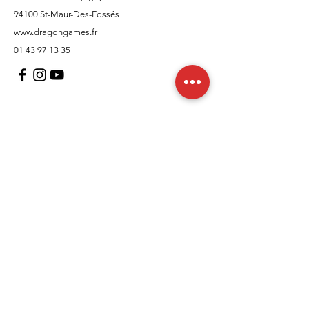
94100 St-Maur-Des-Fossés
www.dragongames.fr
01 43 97 13 35
Support client
À propos
Politique
Expédition et retours
Termes et conditions
Moyens de paiement
FAQ
Politique de cookies