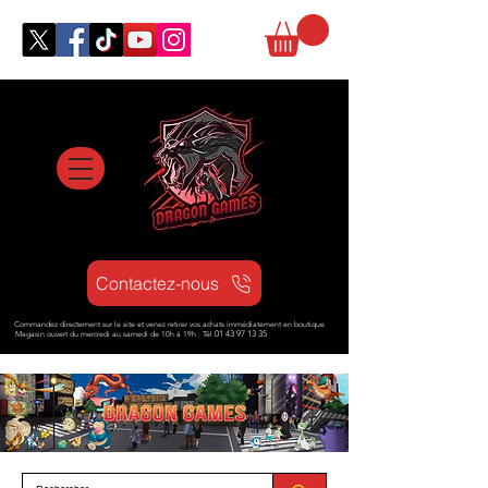
Contactez-nous
Commandez directement sur le site et venez retirer vos achats immédiatement en boutique
Magasin ouvert d
u mercredi au samedi de 10h à 19h : Tél
01 43 97 13 35