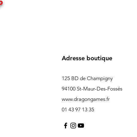
P
Adresse boutique
125 BD de Champigny
94100 St-Maur-Des-Fossés
www.dragongames.fr
01 43 97 13 35