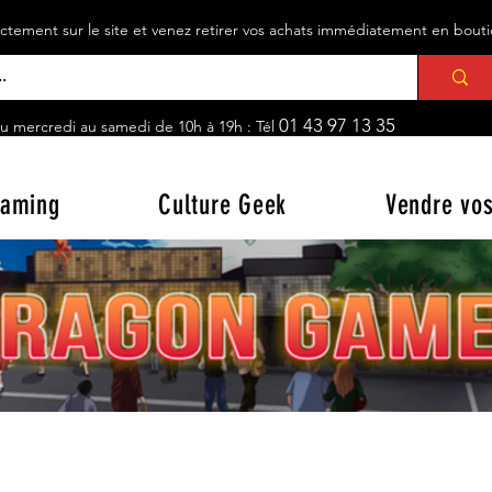
ement sur le site et venez retirer vos achats immédiatement en bou
01 43 97 13 35
u mercredi au samedi de 10h à 19h : Tél
aming
Culture Geek
Vendre vos