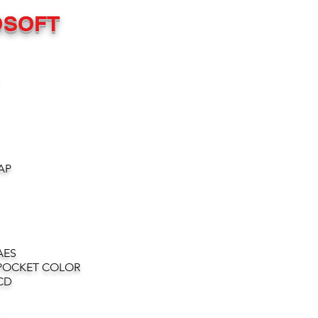
OSOFT
AP
AES
POCKET COLOR
CD