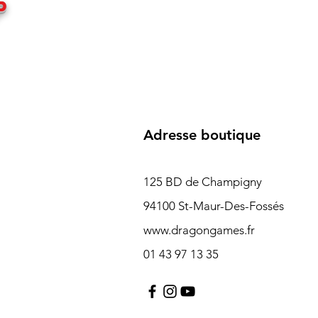
P
Adresse boutique
125 BD de Champigny
94100 St-Maur-Des-Fossés
www.dragongames.fr
01 43 97 13 35