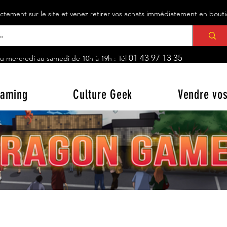
ement sur le site et venez retirer vos achats immédiatement en bou
01 43 97 13 35
u mercredi au samedi de 10h à 19h : Tél
aming
Culture Geek
Vendre vos