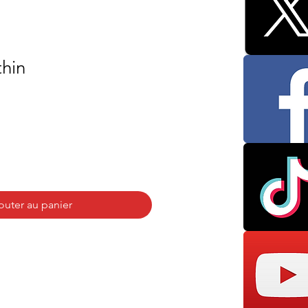
thin
outer au panier