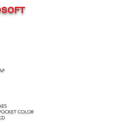
OSOFT
AP
AES
POCKET COLOR
CD