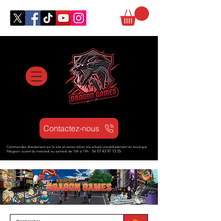
Contactez-nous
Commandez directement sur le site et venez retirer vos achats immédiatement en boutique
Magasin ouvert d
u mercredi au samedi de 10h à 19h : Tél
01 43 97 13 35