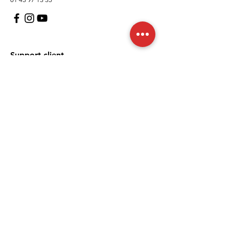
Support client
À propos
Politique
Expédition et retours
Termes et conditions
Moyens de paiement
FAQ
Politique de cookies
Mentions légales