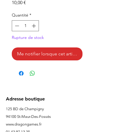
Prix
10,00 €
Quantité
*
Rupture de stock
Me notifier lorsque cet article est disponible
Adresse boutique
125 BD de Champigny
94100 St-Maur-Des-Fossés
www.dragongames.fr
01 43 97 13 35