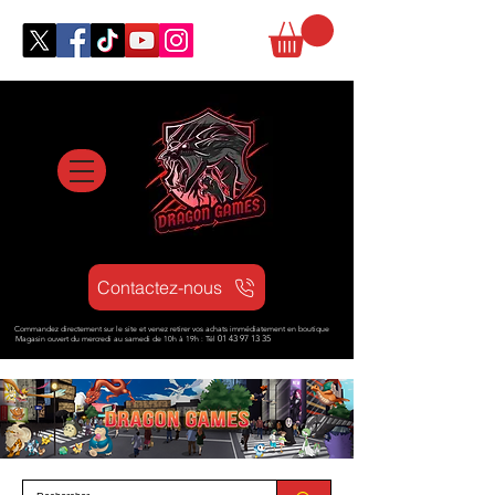
Contactez-nous
Commandez directement sur le site et venez retirer vos achats immédiatement en boutique
Magasin ouvert d
u mercredi au samedi de 10h à 19h : Tél
01 43 97 13 35