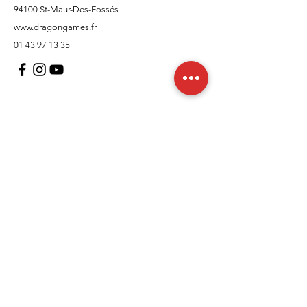
94100 St-Maur-Des-Fossés
www.dragongames.fr
01 43 97 13 35
Support client
À propos
Politique
Expédition et retours
Termes et conditions
Moyens de paiement
FAQ
Politique de cookies