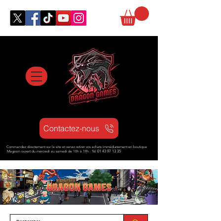
Contactez-nous
Commandez directement sur le site et venez retirer vos achats immédiatement en boutique
Magasin ouvert d
u mercredi au samedi de 10h à 19h : Tél
01 43 97 13 35