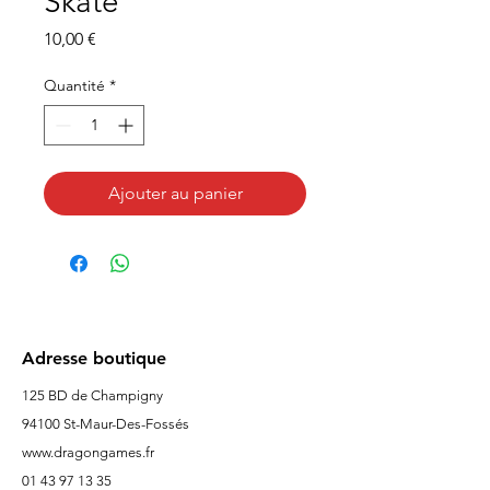
Skate
Prix
10,00 €
Quantité
*
Ajouter au panier
Adresse boutique
125 BD de Champigny
94100 St-Maur-Des-Fossés
www.dragongames.fr
01 43 97 13 35