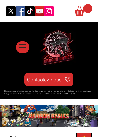
Contactez-nous
Commandez directement sur le site et venez retirer vos achats immédiatement en boutique
Magasin ouvert d
u mercredi au samedi de 10h à 19h : Tél
01 43 97 13 35