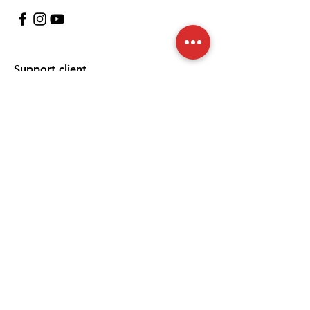
Support client
À propos
Politique
Expédition et retours
Termes et conditions
Moyens de paiement
FAQ
Politique de cookies
Mentions légales
Nous acceptons les moyens de