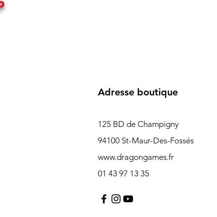
P
Adresse boutique
125 BD de Champigny
94100 St-Maur-Des-Fossés
www.dragongames.fr
01 43 97 13 35