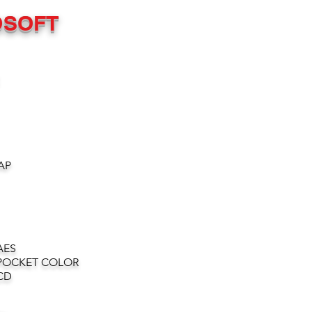
OSOFT
AP
AES
POCKET COLOR
CD