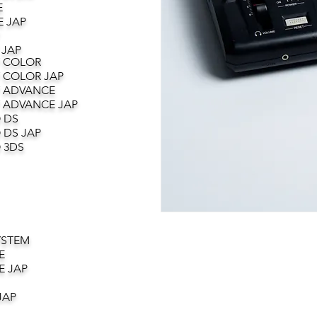
E
 JAP
 JAP
 COLOR
 COLOR JAP
 ADVANCE
 ADVANCE JAP
 DS
 DS JAP
 3DS
YSTEM
E
E JAP
JAP