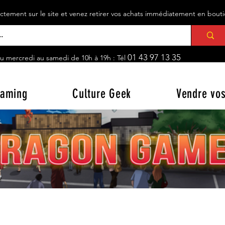
ement sur le site et venez retirer vos achats immédiatement en bou
01 43 97 13 35
u mercredi au samedi de 10h à 19h : Tél
aming
Culture Geek
Vendre vos