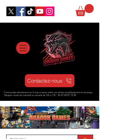
Contactez-nous
Commandez directement sur le site et venez retirer vos achats immédiatement en boutique
Magasin ouvert d
u mercredi au samedi de 10h à 19h : Tél
01 43 97 13 35