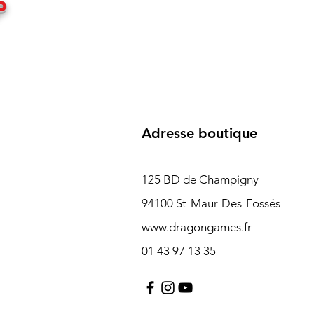
P
Adresse boutique
125 BD de Champigny
94100 St-Maur-Des-Fossés
www.dragongames.fr
01 43 97 13 35