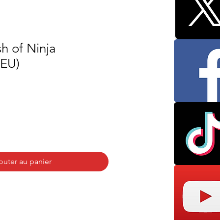
h of Ninja
(EU)
outer au panier