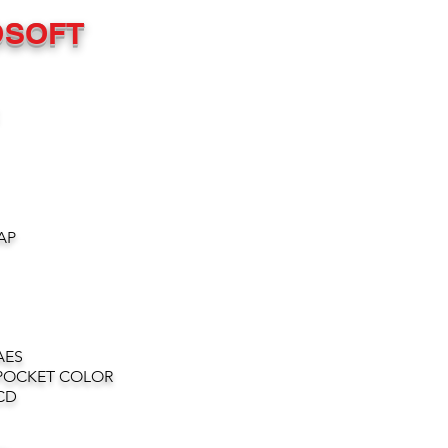
OSOFT
AP
AES
POCKET COLOR
CD