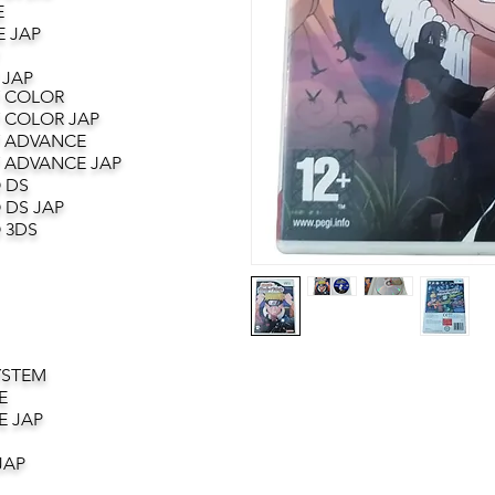
E
 JAP
 JAP
 COLOR
 COLOR JAP
 ADVANCE
 ADVANCE JAP
 DS
 DS JAP
 3DS
YSTEM
E
E JAP
JAP