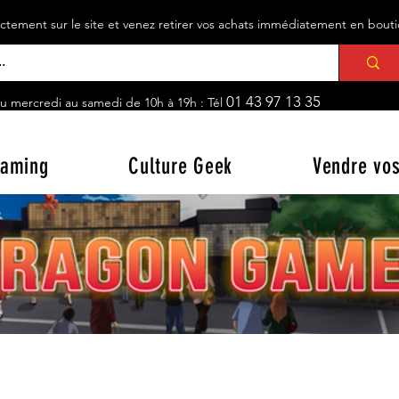
ement sur le site et venez retirer vos achats immédiatement en bou
01 43 97 13 35
u mercredi au samedi de 10h à 19h : Tél
aming
Culture Geek
Vendre vos