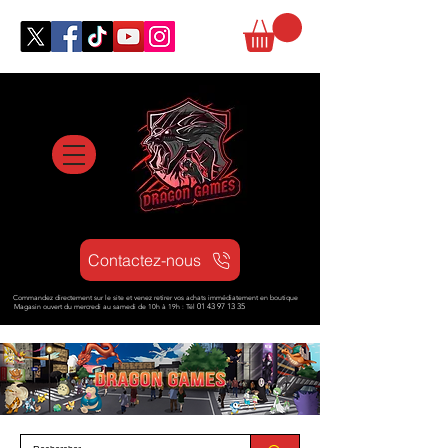
Contactez-nous
Commandez directement sur le site et venez retirer vos achats immédiatement en boutique
Magasin ouvert d
u mercredi au samedi de 10h à 19h : Tél
01 43 97 13 35