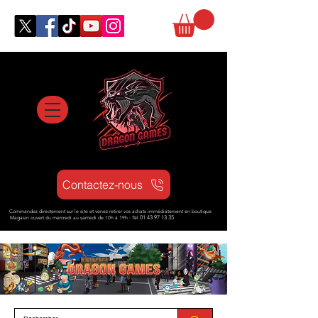
Contactez-nous
Commandez directement sur le site et venez retirer vos achats immédiatement en boutique
Magasin ouvert d
u mercredi au samedi de 10h à 19h : Tél
01 43 97 13 35