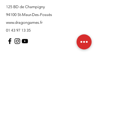
125 BD de Champigny
94100 St-Maur-Des-Fossés
www.dragongames.fr
01 43 97 13 35
Support client
À propos
Politique
Expédition et retours
Termes et conditions
Moyens de paiement
FAQ