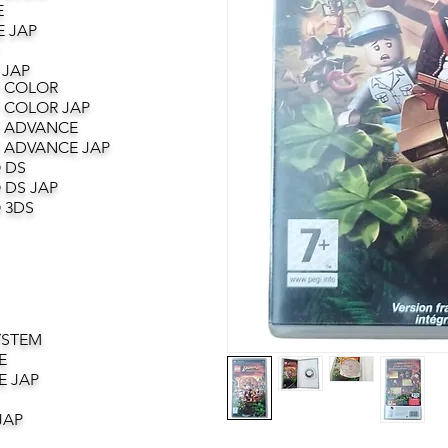
E
 JAP
 JAP
 COLOR
 COLOR JAP
 ADVANCE
 ADVANCE JAP
 DS
 DS JAP
 3DS
YSTEM
E
E JAP
JAP