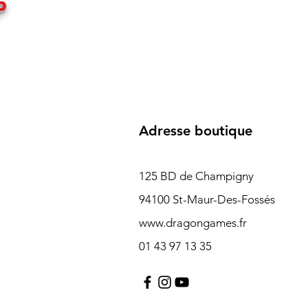
P
Adresse boutique
125 BD de Champigny
94100 St-Maur-Des-Fossés
www.dragongames.fr
01 43 97 13 35