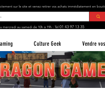
ement sur le site et venez retirer vos achats immédiatement en bou
01 43 97 13 35
u mercredi au samedi de 10h à 19h : Tél
aming
Culture Geek
Vendre vos