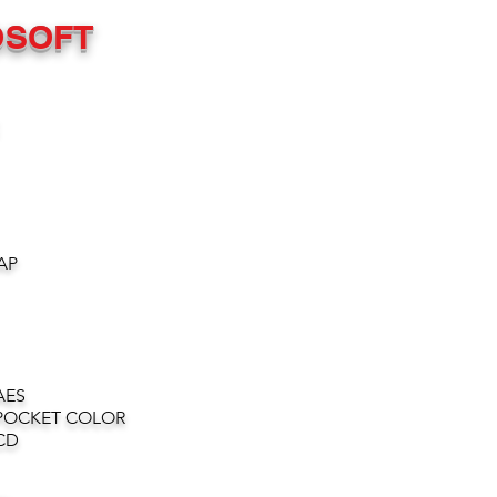
OSOFT
AP
AES
POCKET COLOR
CD