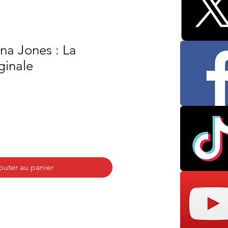
na Jones : La
ginale
outer au panier