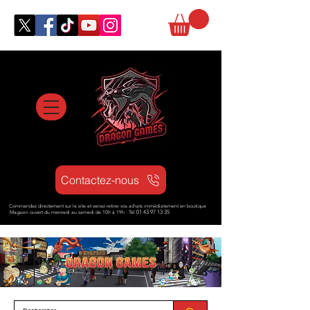
Contactez-nous
Commandez directement sur le site et venez retirer vos achats immédiatement en boutique
Magasin ouvert d
u mercredi au samedi de 10h à 19h : Tél
01 43 97 13 35