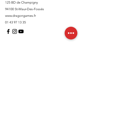
125 BD de Champigny
94100 St-Maur-Des-Fossés
www.dragongames.fr
01 43 97 13 35
Support client
À propos
Politique
Expédition et retours
Termes et conditions
Moyens de paiement
FAQ