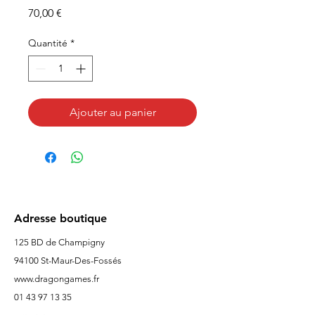
Prix
70,00 €
Quantité
*
Ajouter au panier
Adresse boutique
125 BD de Champigny
94100 St-Maur-Des-Fossés
www.dragongames.fr
01 43 97 13 35