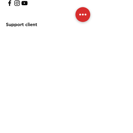
Support client
À propos
Politique
Expédition et retours
Termes et conditions
Moyens de paiement
FAQ
Politique de cookies
Mentions légales
Nous acceptons les moyens de