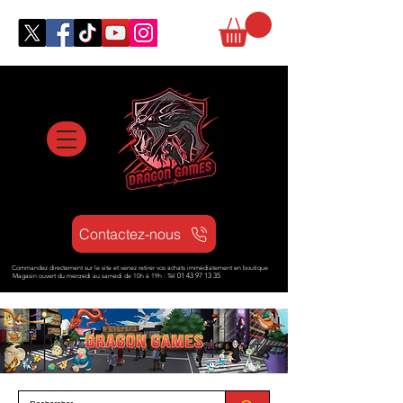
Contactez-nous
Commandez directement sur le site et venez retirer vos achats immédiatement en boutique
Magasin ouvert d
u mercredi au samedi de 10h à 19h : Tél
01 43 97 13 35