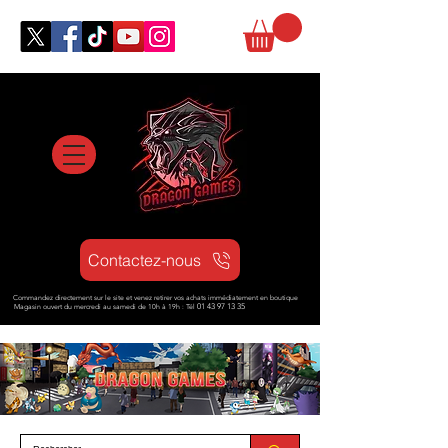
Contactez-nous
Commandez directement sur le site et venez retirer vos achats immédiatement en boutique
Magasin ouvert d
u mercredi au samedi de 10h à 19h : Tél
01 43 97 13 35