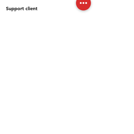
Support client
À propos
Politique
Expédition et retours
Termes et conditions
Moyens de paiement
FAQ
Politique de cookies
Mentions légales
Nous acceptons les moyens de
paiement suivants