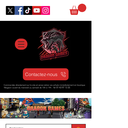
Contactez-nous
Commandez directement sur le site et venez retirer vos achats immédiatement en boutique
Magasin ouvert d
u mercredi au samedi de 10h à 19h : Tél
01 43 97 13 35