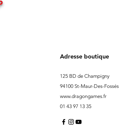
P
Adresse boutique
125 BD de Champigny
94100 St-Maur-Des-Fossés
www.dragongames.fr
01 43 97 13 35