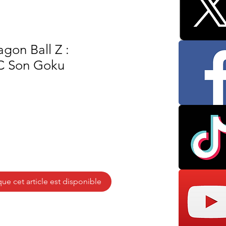
agon Ball Z :
 Son Goku
que cet article est disponible