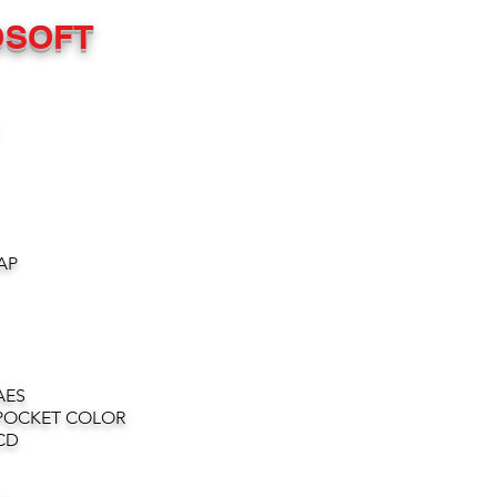
OSOFT
AP
AES
POCKET COLOR
CD