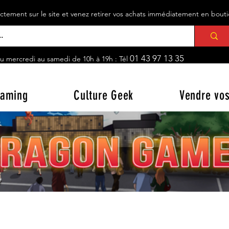
ement sur le site et venez retirer vos achats immédiatement en bou
01 43 97 13 35
u mercredi au samedi de 10h à 19h : Tél
aming
Culture Geek
Vendre vos