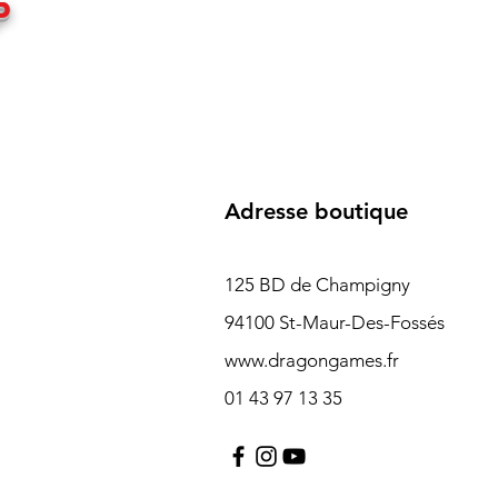
P
Adresse boutique
125 BD de Champigny
94100 St-Maur-Des-Fossés
www.dragongames.fr
01 43 97 13 35