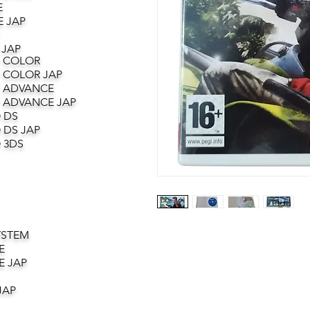
E
 JAP
 JAP
 COLOR
 COLOR JAP
 ADVANCE
 ADVANCE JAP
 DS
 DS JAP
 3DS
YSTEM
E
E JAP
JAP