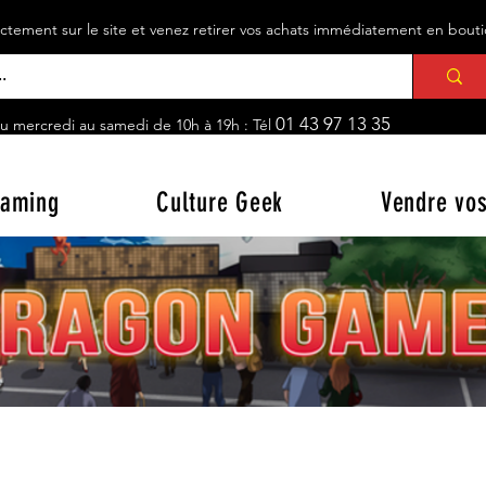
ement sur le site et venez retirer vos achats immédiatement en bou
01 43 97 13 35
u mercredi au samedi de 10h à 19h : Tél
aming
Culture Geek
Vendre vos