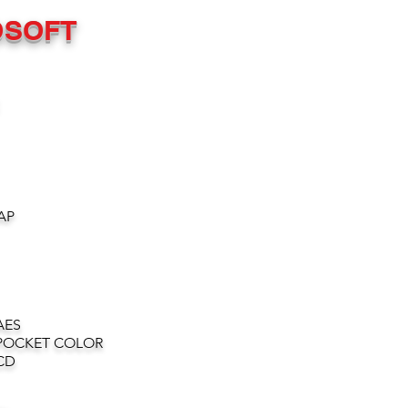
OSOFT
AP
AES
POCKET COLOR
CD