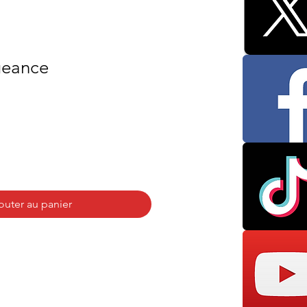
geance
outer au panier