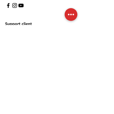
Support client
À propos
Politique
Expédition et retours
Termes et conditions
Moyens de paiement
FAQ
Politique de cookies
Mentions légales
Nous acceptons les moyens de