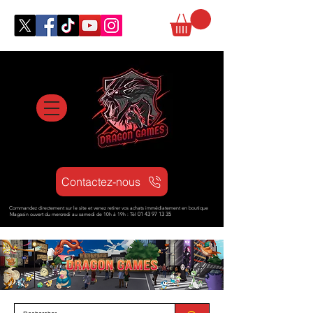
Contactez-nous
Commandez directement sur le site et venez retirer vos achats immédiatement en boutique
Magasin ouvert d
u mercredi au samedi de 10h à 19h : Tél
01 43 97 13 35