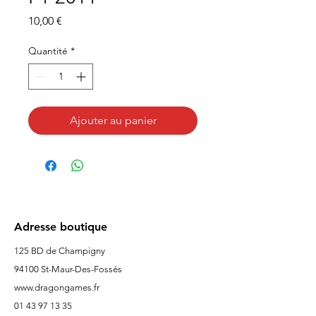
Prix
10,00 €
Quantité
*
Ajouter au panier
Adresse boutique
125 BD de Champigny
94100 St-Maur-Des-Fossés
www.dragongames.fr
01 43 97 13 35