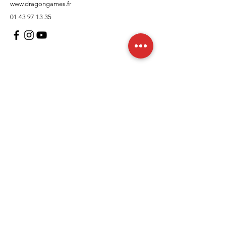
www.dragongames.fr
01 43 97 13 35
Support client
À propos
Politique
Expédition et retours
Termes et conditions
Moyens de paiement
FAQ
Politique de cookies
Mentions légales