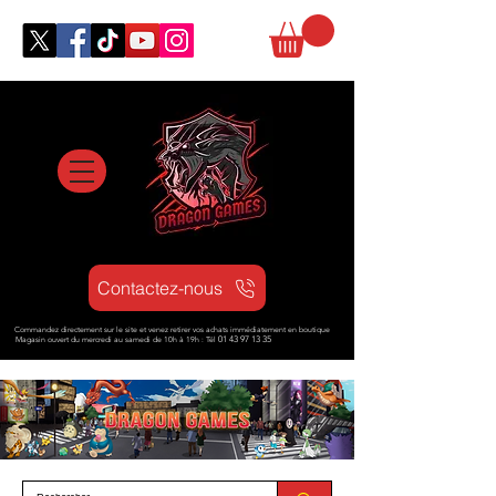
Contactez-nous
Commandez directement sur le site et venez retirer vos achats immédiatement en boutique
Magasin ouvert d
u mercredi au samedi de 10h à 19h : Tél
01 43 97 13 35