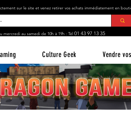
ement sur le site et venez retirer vos achats immédiatement en bou
01 43 97 13 35
u mercredi au samedi de 10h à 19h : Tél
aming
Culture Geek
Vendre vos