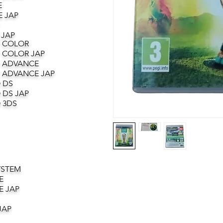
E
 JAP
 JAP
 COLOR
 COLOR JAP
 ADVANCE
 ADVANCE JAP
 DS
 DS JAP
 3DS
YSTEM
E
E JAP
JAP