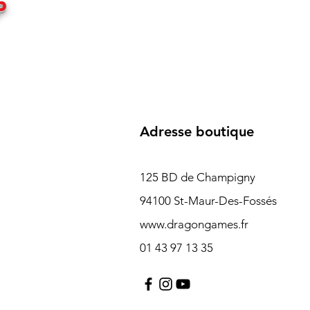
P
Adresse boutique
125 BD de Champigny
94100 St-Maur-Des-Fossés
www.dragongames.fr
01 43 97 13 35