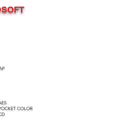
OSOFT
AP
AES
POCKET COLOR
CD