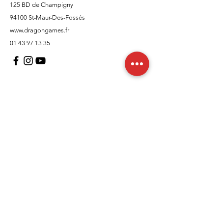
125 BD de Champigny
94100 St-Maur-Des-Fossés
www.dragongames.fr
01 43 97 13 35
Support client
À propos
Politique
Expédition et retours
Termes et conditions
Moyens de paiement
FAQ