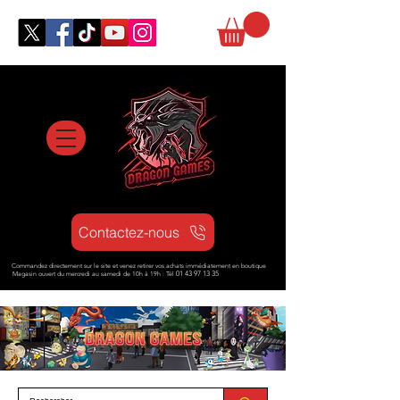
Contactez-nous
Commandez directement sur le site et venez retirer vos achats immédiatement en boutique
Magasin ouvert d
u mercredi au samedi de 10h à 19h : Tél
01 43 97 13 35