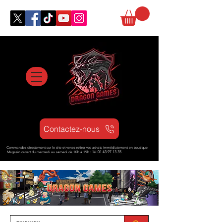
Contactez-nous
Commandez directement sur le site et venez retirer vos achats immédiatement en boutique
Magasin ouvert d
u mercredi au samedi de 10h à 19h : Tél
01 43 97 13 35