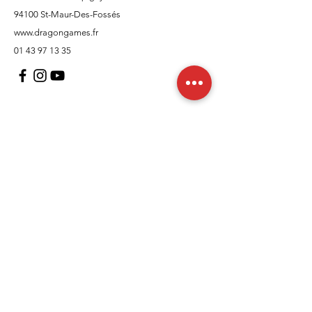
94100 St-Maur-Des-Fossés
www.dragongames.fr
01 43 97 13 35
Support client
À propos
Politique
Expédition et retours
Termes et conditions
Moyens de paiement
FAQ
Politique de cookies