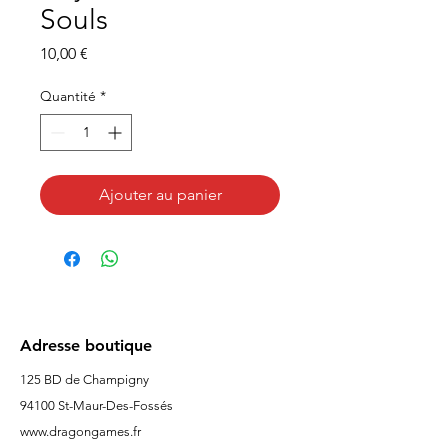
Souls
Prix
10,00 €
Quantité
*
Ajouter au panier
Adresse boutique
125 BD de Champigny
94100 St-Maur-Des-Fossés
www.dragongames.fr