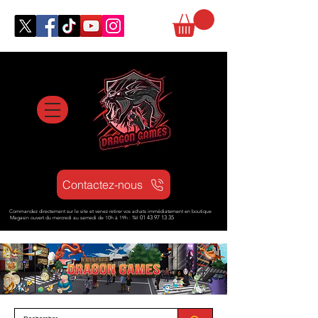
Contactez-nous
Commandez directement sur le site et venez retirer vos achats immédiatement en boutique
Magasin ouvert d
u mercredi au samedi de 10h à 19h : Tél
01 43 97 13 35