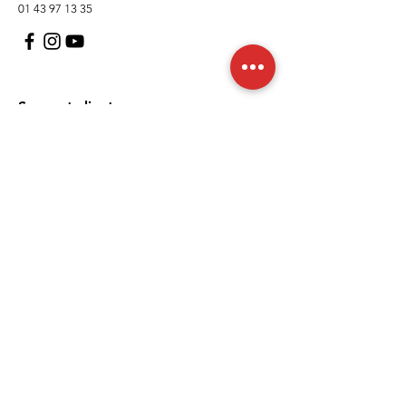
01 43 97 13 35
Support client
À propos
Politique
Expédition et retours
Termes et conditions
Moyens de paiement
FAQ
Politique de cookies
Mentions légales