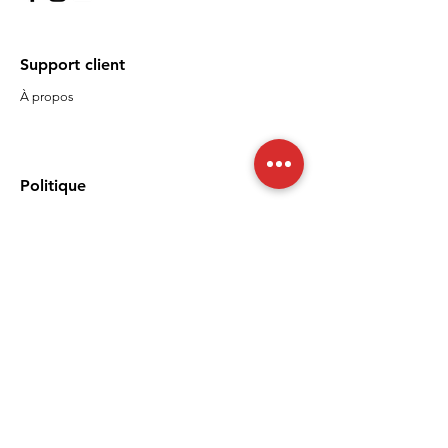
Support client
À propos
Politique
Expédition et retours
Termes et conditions
Moyens de paiement
FAQ
Politique de cookies
Mentions légales
Nous acceptons les moyens de
paiement suivants