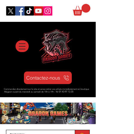
Contactez-nous
Commandez directement sur le site et venez retirer vos achats immédiatement en boutique
Magasin ouvert d
u mercredi au samedi de 10h à 19h : Tél
01 43 97 13 35